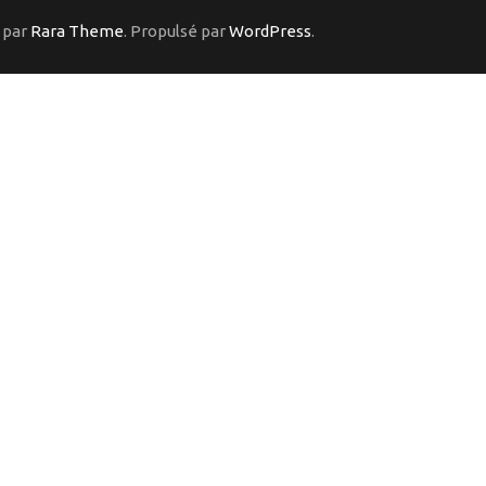
 par
Rara Theme
. Propulsé par
WordPress
.