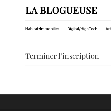
Aller
LA BLOGUEUSE
au
contenu
(Pressez
Entrée)
Habitat/Immobilier
Digital/HighTech
Ar
Terminer l’inscription