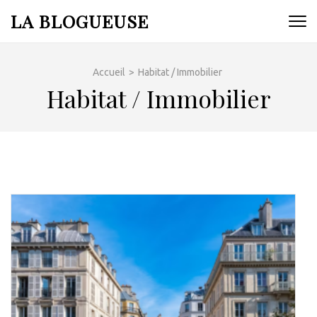
Aller
LA BLOGUEUSE
au
contenu
(Pressez
Accueil
>
Habitat / Immobilier
Entrée)
Habitat / Immobilier