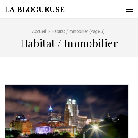
Aller
LA BLOGUEUSE
au
contenu
(Pressez
Accueil
>
Habitat / Immobilier
(Page 3)
Entrée)
Habitat / Immobilier