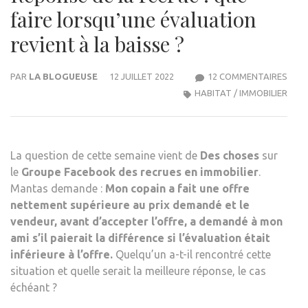
faire lorsqu’une évaluation
revient à la baisse ?
SUR
PAR
LA BLOGUEUSE
12 JUILLET 2022
12 COMMENTAIRES
RÉP
HABITAT / IMMOBILIER
DE
LA
RECR
La question de cette semaine vient de
Des choses
sur
QUE
le
Groupe Facebook des recrues en immobilier
.
FAIR
Mantas demande :
Mon copain a fait une offre
LOR
nettement supérieure au prix demandé et le
ÉVA
vendeur, avant d’accepter l’offre, a demandé à mon
REVI
ami s’il paierait la différence si l’évaluation était
À
inférieure à l’offre.
Quelqu’un a-t-il rencontré cette
LA
situation et quelle serait la meilleure réponse, le cas
BAIS
échéant ?