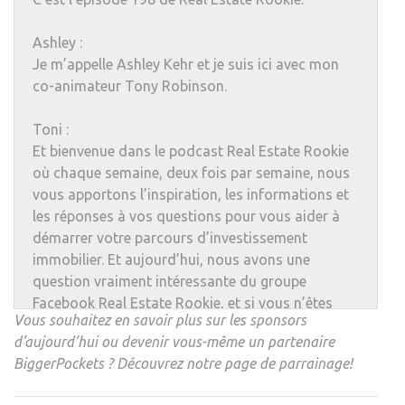
Ashley :
Je m’appelle Ashley Kehr et je suis ici avec mon
co-animateur Tony Robinson.
Toni :
Et bienvenue dans le podcast Real Estate Rookie
où chaque semaine, deux fois par semaine, nous
vous apportons l’inspiration, les informations et
les réponses à vos questions pour vous aider à
démarrer votre parcours d’investissement
immobilier. Et aujourd’hui, nous avons une
question vraiment intéressante du groupe
Facebook Real Estate Rookie, et si vous n’êtes
Vous souhaitez en savoir plus sur les sponsors
pas dans le groupe Facebook Real Estate Rookie,
d’aujourd’hui ou devenir vous-même un partenaire
assurez-vous de vous inscrire. C’est honnêtement
BiggerPockets ? Découvrez notre
page de parrainage
!
l’un des groupes Facebook les plus actifs et les
plus engagés que j’ai vus pour l’investissement