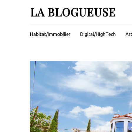
Aller
LA BLOGUEUSE
au
contenu
(Pressez
Entrée)
Habitat/Immobilier
Digital/HighTech
Ar