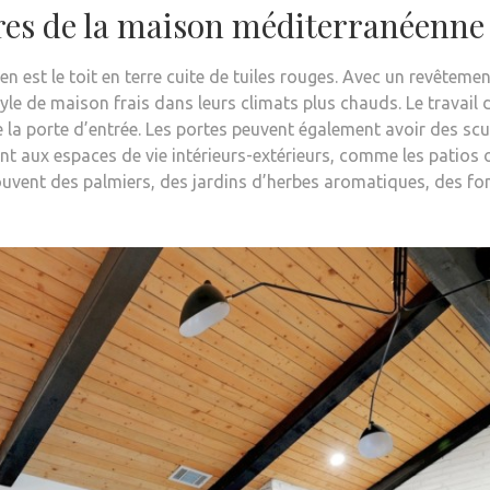
ures de la maison méditerranéenne
en est le toit en terre cuite de tuiles rouges. Avec un revêteme
le de maison frais dans leurs climats plus chauds. Le travail d
 la porte d’entrée. Les portes peuvent également avoir des scu
t aux espaces de vie intérieurs-extérieurs, comme les patios o
nt des palmiers, des jardins d’herbes aromatiques, des fonta