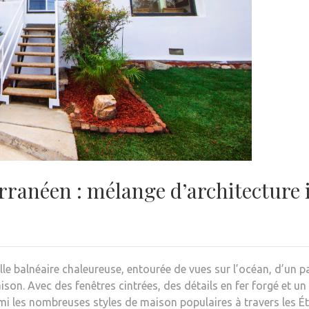
rranéen : mélange d’architecture i
lle balnéaire chaleureuse, entourée de vues sur l’océan, d’un 
son. Avec des fenêtres cintrées, des détails en fer forgé et un
rmi les nombreuses
styles de maison populaires
à travers les Ét