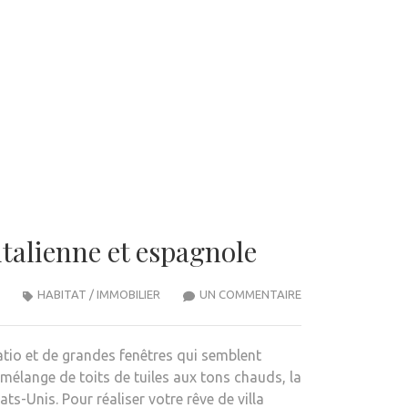
talienne et espagnole
SUR
HABITAT / IMMOBILIER
UN COMMENTAIRE
LA
MAISON
patio et de grandes fenêtres qui semblent
DE
 mélange de toits de tuiles aux tons chauds, la
STYLE
ats-Unis. Pour réaliser votre rêve de villa
MÉDITERRANÉEN