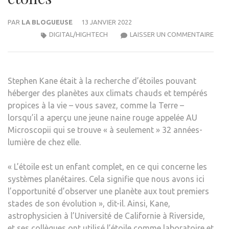
PAR
LA BLOGUEUSE
13 JANVIER 2022
LA
DIGITAL/HIGHTECH
LAISSER UN COMMENTAIRE
REC
D’ET
A
Stephen Kane était
à la recherche d’étoiles pouvant
UN
héberger des planètes aux climats chauds et tempérés
FAC
propices à la vie – vous savez, comme la Terre –
X
lorsqu’il a aperçu une jeune naine rouge appelée AU
:
Microscopii qui se trouve « à seulement » 32 années-
L’ÉV
lumière de chez elle.
DES
ÉTOI
« L’étoile est un enfant complet, en ce qui concerne les
systèmes planétaires. Cela signifie que nous avons ici
l’opportunité d’observer une planète aux tout premiers
stades de son évolution », dit-il. Ainsi, Kane,
astrophysicien à l’Université de Californie à Riverside,
et ses collègues ont utilisé l’étoile comme laboratoire et