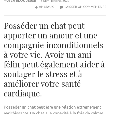
PAR
LA BLOGUEUSE
7 SEPTEMBRE 2022
LES
ANIMAUX
LAISSER UN COMMENTAIRE
JOIE
DE
Posséder un chat peut
POS
UN
apporter un amour et une
CHA
compagnie inconditionnels
à votre vie. Avoir un ami
félin peut également aider à
soulager le stress et à
améliorer votre santé
cardiaque.
Posséder un chat peut être une relation extrêmement
enrichissante. Un chat a la capacité à la fois de calmer