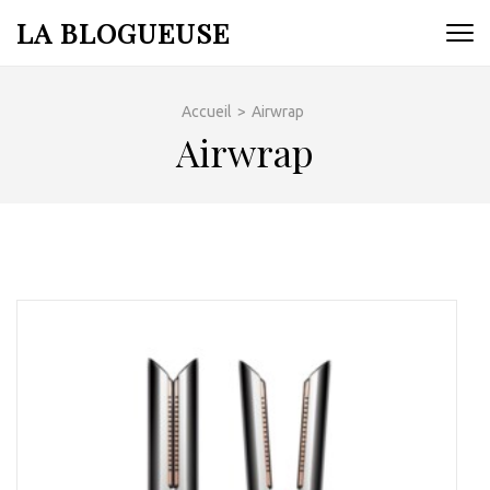
Aller
LA BLOGUEUSE
au
contenu
(Pressez
Accueil
>
Airwrap
Entrée)
Airwrap