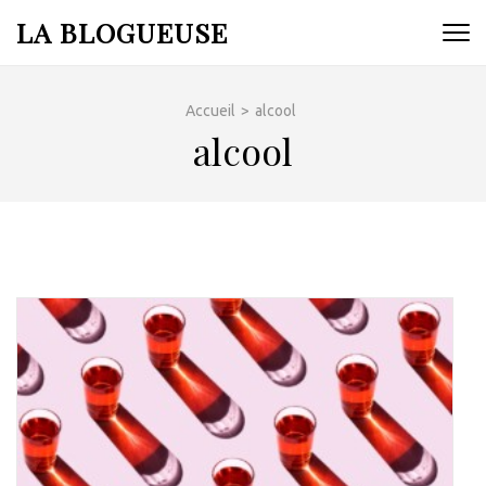
Aller
LA BLOGUEUSE
au
contenu
(Pressez
Accueil
>
alcool
Entrée)
alcool