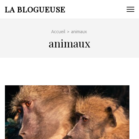
Aller
LA BLOGUEUSE
au
contenu
(Pressez
Accueil
>
animaux
Entrée)
animaux