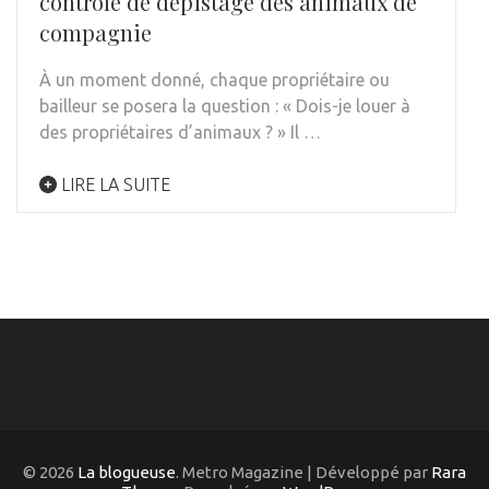
contrôle de dépistage des animaux de
compagnie
À un moment donné, chaque propriétaire ou
bailleur se posera la question : « Dois-je louer à
des propriétaires d’animaux ? » Il …
LIRE LA SUITE
© 2026
La blogueuse
. Metro Magazine | Développé par
Rara