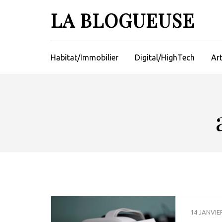
Aller
LA BLOGUEUSE
au
contenu
(Pressez
Entrée)
Habitat/Immobilier
Digital/HighTech
Ar
14 JANVIE