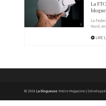
La FTC 
blogue
La Feder
Nord, en
LIRE L
© 2026
La blogueuse
. Metro Magazine | Développé