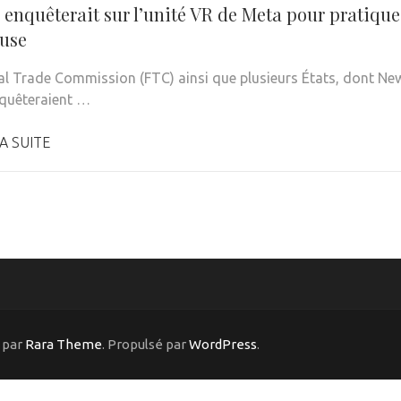
enquêterait sur l’unité VR de Meta pour pratiques
use
al Trade Commission (FTC) ainsi que plusieurs États, dont New 
quêteraient …
A SUITE
 par
Rara Theme
. Propulsé par
WordPress
.