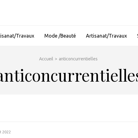
tisanat/Travaux
Mode /Beauté
Artisanat/Travaux
Accueil
>
anticoncurrentielles
anticoncurrentielle
R 2022