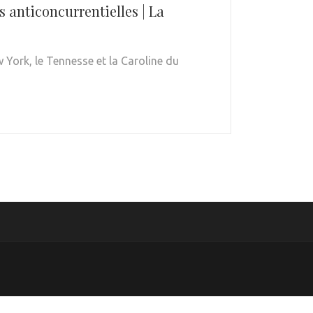
 anticoncurrentielles | La
York, le Tennesse et la Caroline du