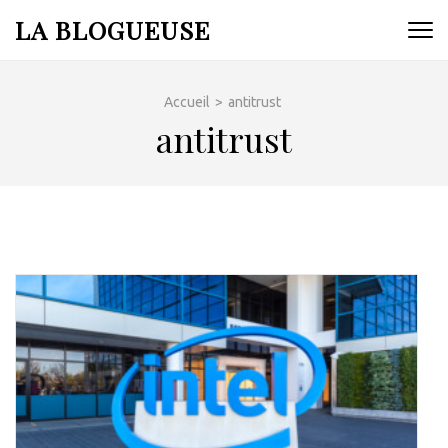
Aller
LA BLOGUEUSE
au
contenu
(Pressez
Accueil
>
antitrust
Entrée)
antitrust