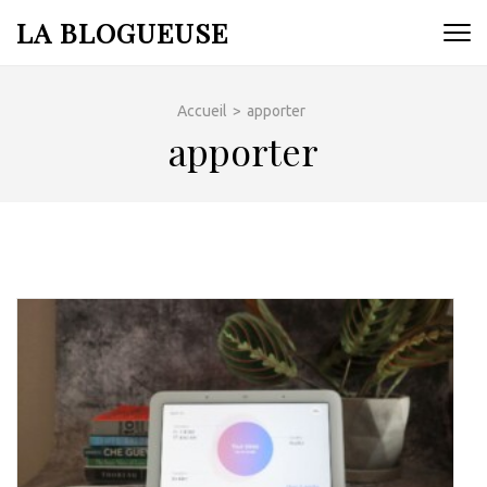
Aller
LA BLOGUEUSE
au
contenu
(Pressez
Accueil
>
apporter
Entrée)
apporter