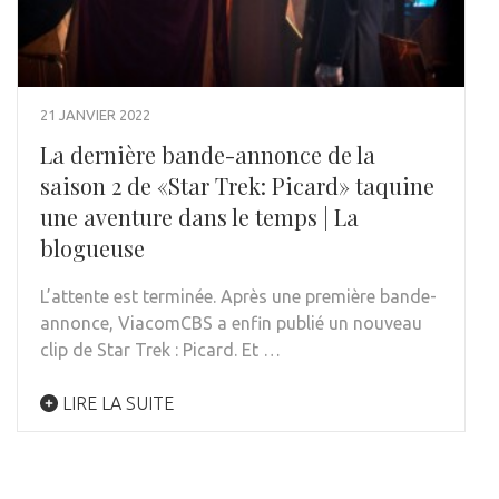
21 JANVIER 2022
La dernière bande-annonce de la
saison 2 de «Star Trek: Picard» taquine
une aventure dans le temps | La
blogueuse
L’attente est terminée. Après une première bande-
annonce, ViacomCBS a enfin publié un nouveau
clip de Star Trek : Picard. Et …
LIRE LA SUITE