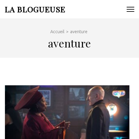
Aller
LA BLOGUEUSE
au
contenu
(Pressez
Accueil
>
aventure
Entrée)
aventure