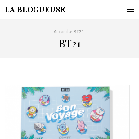
Aller
LA BLOGUEUSE
au
contenu
(Pressez
Accueil
>
BT21
Entrée)
BT21