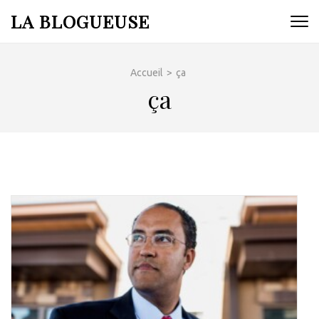
Aller
LA BLOGUEUSE
au
contenu
(Pressez
Accueil
>
ça
Entrée)
ça