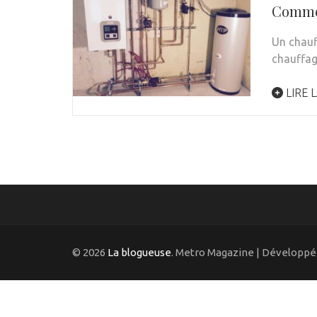
Commen
Un chauf
chauffag
LIRE L
© 2026
La blogueuse
. Metro Magazine | Développé