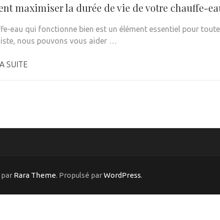
t maximiser la durée de vie de votre chauffe-ea
fe-eau qui fonctionne bien est un élément essentiel pour tout
iste, nous pouvons vous aider …
A SUITE
 par
Rara Theme
. Propulsé par
WordPress
.