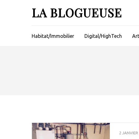
Aller
LA BLOGUEUSE
au
contenu
(Pressez
Entrée)
Habitat/Immobilier
Digital/HighTech
Ar
2 JANVIER