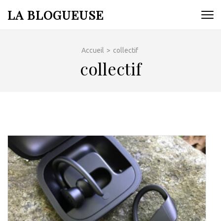
Aller
LA BLOGUEUSE
au
contenu
(Pressez
Accueil
>
collectif
Entrée)
collectif