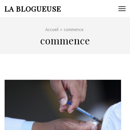
Aller
LA BLOGUEUSE
au
contenu
(Pressez
Accueil
>
commence
Entrée)
commence