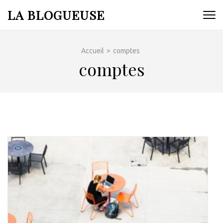
Aller
LA BLOGUEUSE
au
contenu
(Pressez
Accueil
>
comptes
Entrée)
comptes