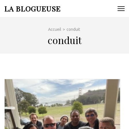
Aller
LA BLOGUEUSE
au
contenu
(Pressez
Accueil
>
conduit
Entrée)
conduit