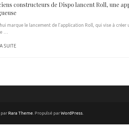
ciens constructeurs de Dispo lancent Roll, une ap
gueuse
hui marque le lancement de l’application Roll, qui vise à créer
de …
A SUITE
 par
Rara Theme
. Propulsé par
WordPress
.