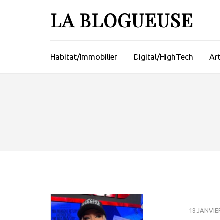
Aller
LA BLOGUEUSE
au
contenu
(Pressez
Entrée)
Habitat/Immobilier
Digital/HighTech
Ar
18 JANVIE