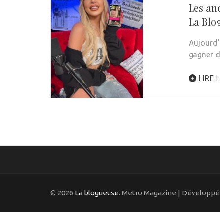
Les an
La Blo
Aujourd’
gagner 
LIRE L
© 2026
La blogueuse
. Metro Magazine | Développé