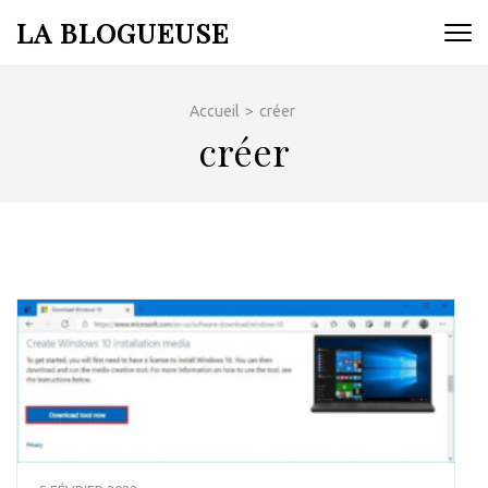
Aller
LA BLOGUEUSE
au
contenu
(Pressez
Accueil
>
créer
Entrée)
créer