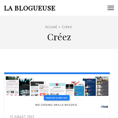
Aller
LA BLOGUEUSE
au
contenu
(Pressez
Accueil
>
Créez
Entrée)
Créez
12 JUILLET 2022