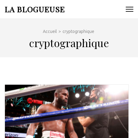
Aller
LA BLOGUEUSE
au
contenu
(Pressez
Accueil
>
cryptographique
Entrée)
cryptographique