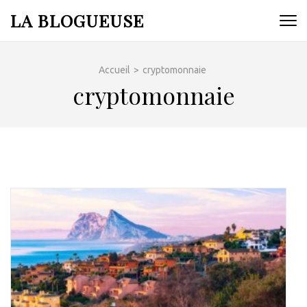
Aller
LA BLOGUEUSE
au
contenu
(Pressez
Accueil
>
cryptomonnaie
Entrée)
cryptomonnaie