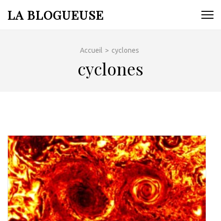
Aller
LA BLOGUEUSE
au
contenu
(Pressez
Accueil
>
cyclones
Entrée)
cyclones