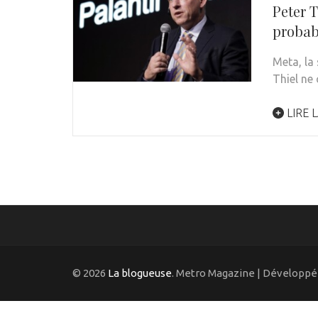
Peter T
probab
Meta, la
Thiel ne
LIRE L
© 2026
La blogueuse
. Metro Magazine | Développé