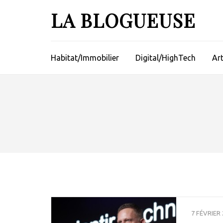
Aller
LA BLOGUEUSE
au
contenu
(Pressez
Entrée)
Habitat/Immobilier
Digital/HighTech
Ar
7 FÉVRIER