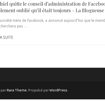
hiel quitte le conseil d’administration de Faceboo
lement oublié qu’il était toujours – La Blogueuse
 société mère de Facebook, a annoncé aujourd’hui que le membr
 cherchera pas …
A SUITE
 par
Rara Theme
. Propulsé par
WordPress
.