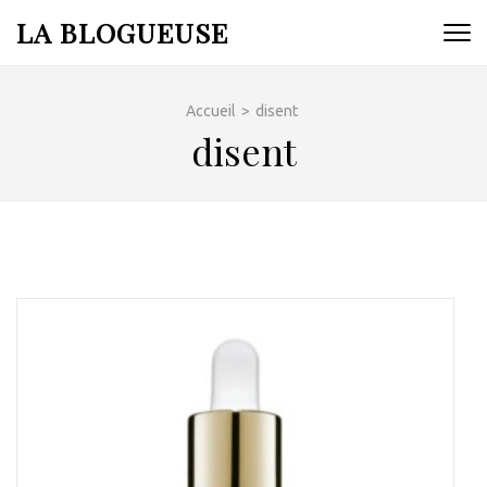
Aller
LA BLOGUEUSE
au
contenu
(Pressez
Accueil
>
disent
Entrée)
disent