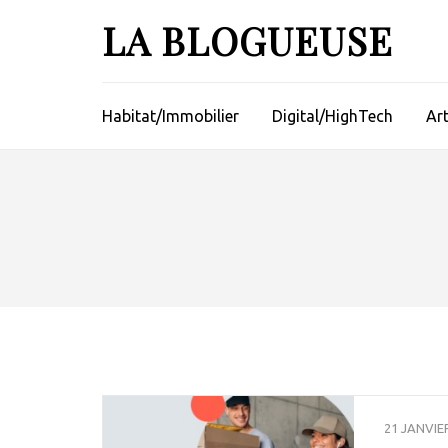
Aller
LA BLOGUEUSE
au
contenu
(Pressez
Entrée)
Habitat/Immobilier
Digital/HighTech
Ar
21 JANVIE