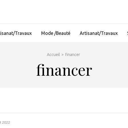
tisanat/Travaux
Mode /Beauté
Artisanat/Travaux
Accueil
>
financer
financer
R 2022