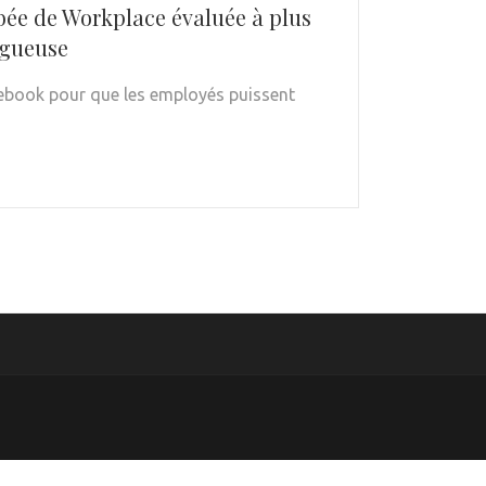
ée de Workplace évaluée à plus
ogueuse
cebook pour que les employés puissent