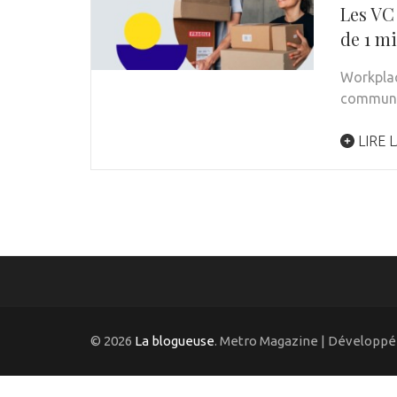
Les VC
de 1 mi
Workplac
communi
LIRE L
© 2026
La blogueuse
. Metro Magazine | Développé