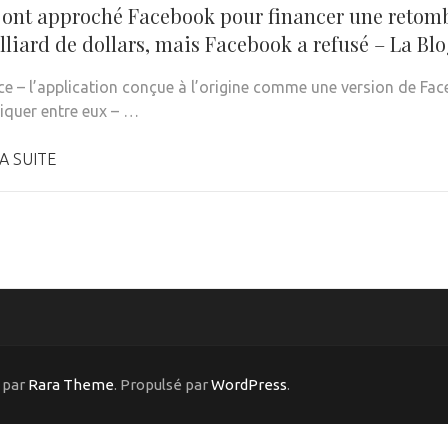
 ont approché Facebook pour financer une retomb
lliard de dollars, mais Facebook a refusé – La Bl
e – l’application conçue à l’origine comme une version de Fa
quer entre eux – …
A SUITE
 par
Rara Theme
. Propulsé par
WordPress
.