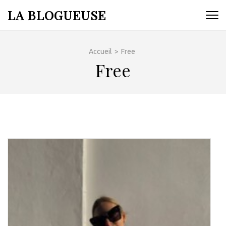
Aller
LA BLOGUEUSE
au
contenu
(Pressez
Accueil
>
Free
Entrée)
Free