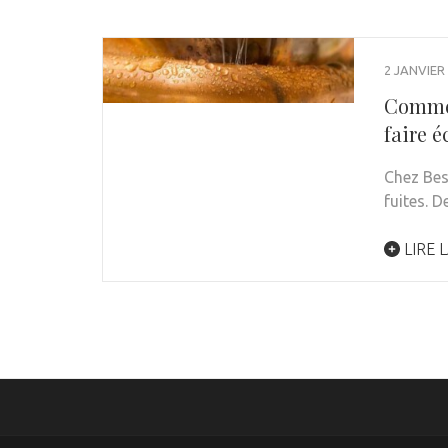
2 JANVIER
Commen
faire é
Chez Bes
fuites. D
LIRE L