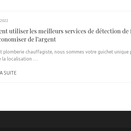
 2022
t utiliser les meilleurs services de détection de
conomiser de l’argent
t plomberie chauffagiste, nous sommes votre guichet unique p
e la localisation …
A SUITE