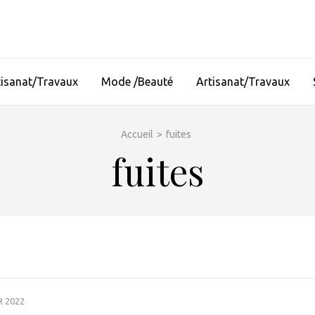
tisanat/Travaux
Mode /Beauté
Artisanat/Travaux
Accueil
>
fuites
fuites
R 2022