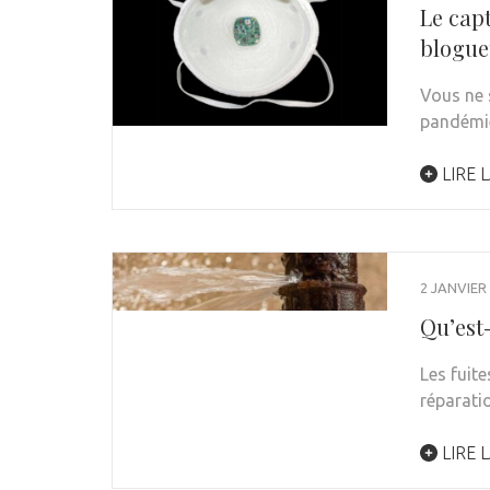
Le capt
blogue
Vous ne 
pandémi
LIRE L
2 JANVIER
Qu’est-
Les fuit
réparati
LIRE L