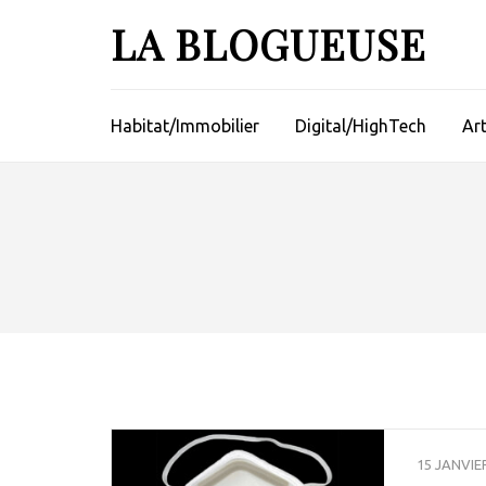
Aller
LA BLOGUEUSE
au
contenu
(Pressez
Entrée)
Habitat/Immobilier
Digital/HighTech
Ar
15 JANVIE