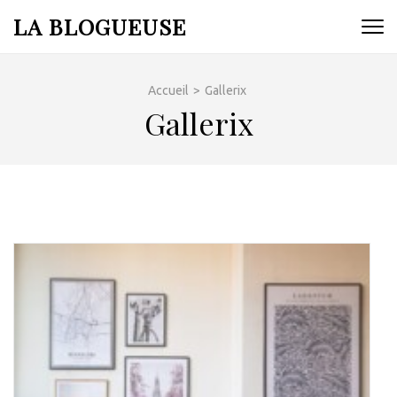
Aller
LA BLOGUEUSE
au
contenu
(Pressez
Accueil
>
Gallerix
Entrée)
Gallerix