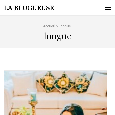
Aller
LA BLOGUEUSE
au
contenu
(Pressez
Accueil
>
longue
Entrée)
longue