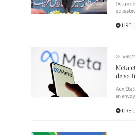
Des probl
utilisat
LIRE L
22 JANVIE
Meta et
de sa f
Aux États
en envo
LIRE L