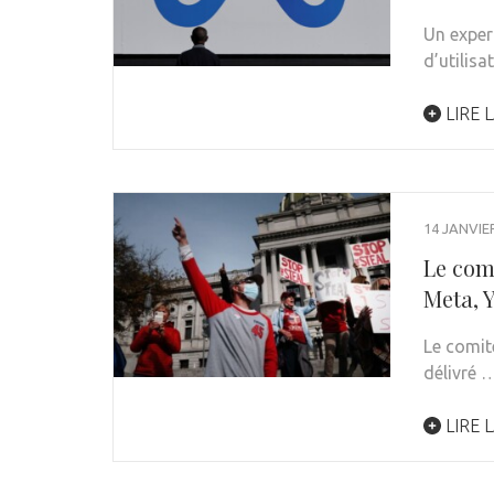
Un exper
d’utilis
LIRE L
14 JANVIE
Le com
Meta, 
Le comit
délivré 
LIRE L