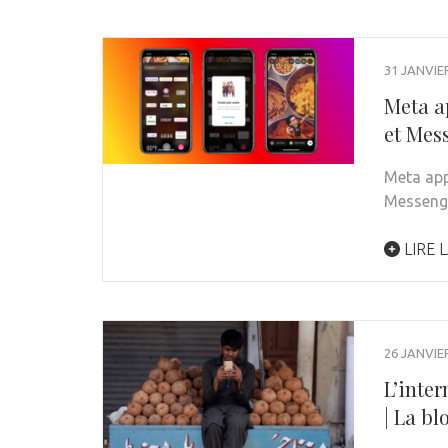
31 JANVIE
Meta a
et Mes
Meta app
Messeng
LIRE L
26 JANVIE
L’inter
| La b