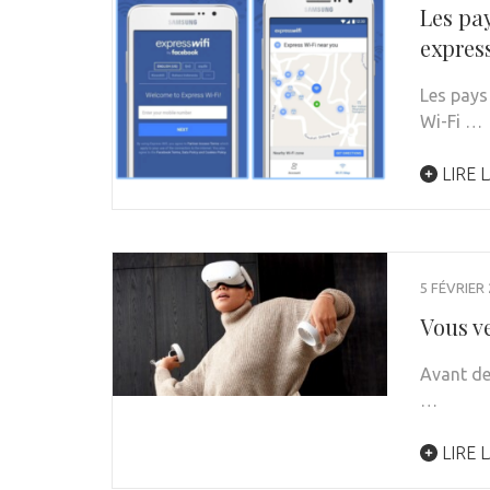
Les pay
express
Les pays
Wi-Fi …
LIRE L
5 FÉVRIER
Vous v
Avant de
…
LIRE L