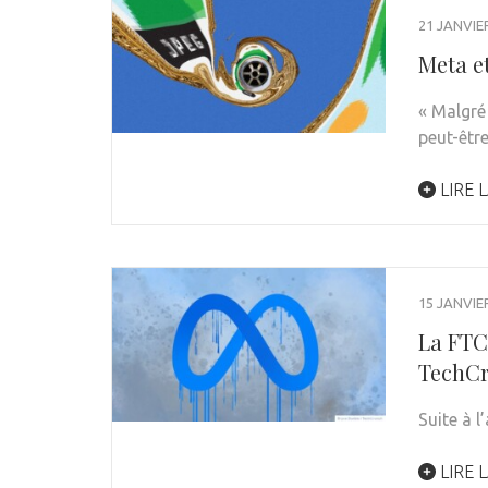
21 JANVIE
Meta e
« Malgré
peut-êtr
LIRE L
15 JANVIE
La FTC 
TechC
Suite à l
LIRE L