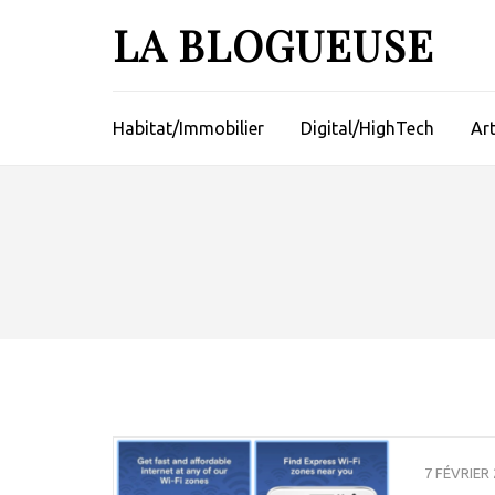
Aller
LA BLOGUEUSE
au
contenu
(Pressez
Entrée)
Habitat/Immobilier
Digital/HighTech
Ar
7 FÉVRIER