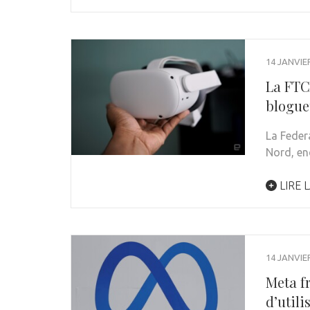
14 JANVIE
La FTC 
blogue
La Feder
Nord, en
LIRE L
14 JANVIE
Meta fr
d’util