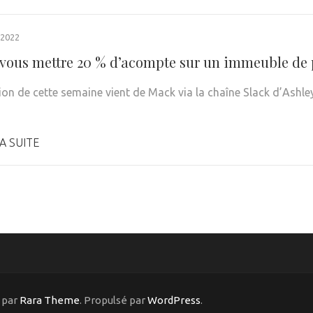
 2022
vous mettre 20 % d’acompte sur un immeuble de 
ion de cette semaine vient de Mack via la chaîne Slack d’Ashl
A SUITE
 par
Rara Theme
. Propulsé par
WordPress
.