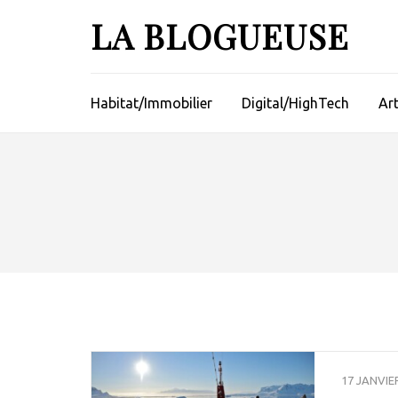
Aller
LA BLOGUEUSE
au
contenu
(Pressez
Entrée)
Habitat/Immobilier
Digital/HighTech
Ar
17 JANVIE