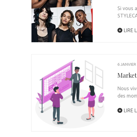
Si vous 
STYLEC
LIRE L
6 JANVIER
Market
Nous viv
des mom
LIRE L