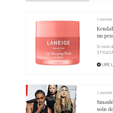
7 JANVIER
Kendall
un peu
Si vous 
STYLEC
LIRE L
7 JANVIER
Smashb
soin de