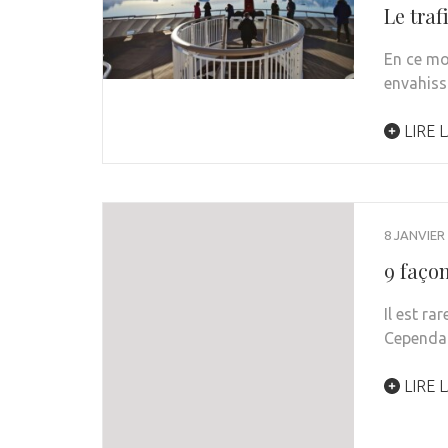
Le traf
En ce mo
envahiss
LIRE L
8 JANVIER
9 façon
Il est ra
Cependan
LIRE L