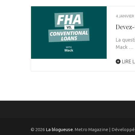
4 JANVIER
Devez-
La quest
Mack …
LIRE L
© 2026
La blogueuse
. Metro Magazine | Développé