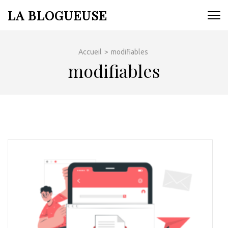
Aller
LA BLOGUEUSE
au
contenu
(Pressez
Accueil
>
modifiables
Entrée)
modifiables