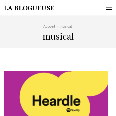
Aller
LA BLOGUEUSE
au
contenu
(Pressez
Accueil
>
musical
Entrée)
musical