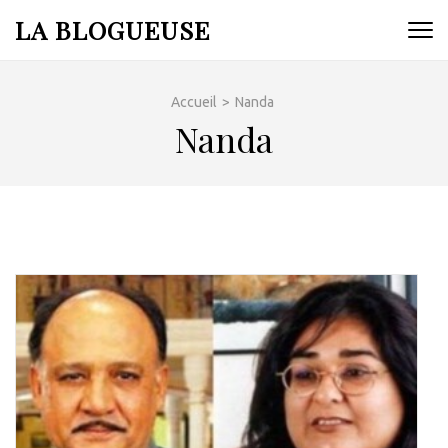
Aller
LA BLOGUEUSE
au
contenu
(Pressez
Accueil
>
Nanda
Entrée)
Nanda