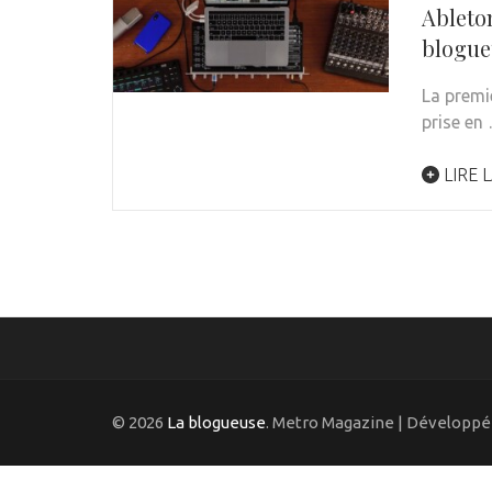
Ableto
blogue
La premi
prise en
LIRE L
© 2026
La blogueuse
. Metro Magazine | Développé