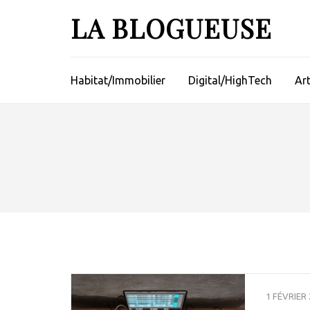
Aller
LA BLOGUEUSE
au
contenu
(Pressez
Entrée)
Habitat/Immobilier
Digital/HighTech
Ar
1 FÉVRIER