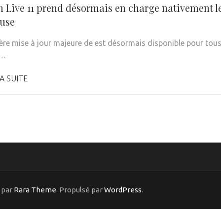
n Live 11 prend désormais en charge nativement le
use
ère mise à jour majeure de est désormais disponible pour tous l
 …
A SUITE
 par
Rara Theme
. Propulsé par
WordPress
.