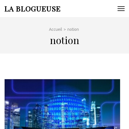
Aller
LA BLOGUEUSE
au
contenu
(Pressez
Accueil
>
notion
Entrée)
notion