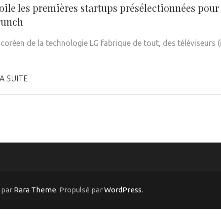
oile les premières startups présélectionnées pou
runch
 coréen de la technologie LG fabrique de tout, des téléviseurs
A SUITE
 par
Rara Theme
. Propulsé par
WordPress
.