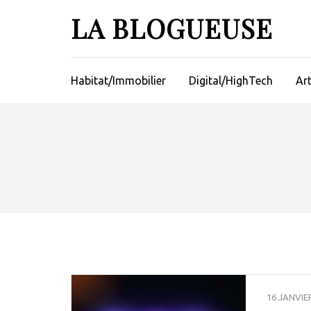
Aller
LA BLOGUEUSE
au
contenu
(Pressez
Entrée)
Habitat/Immobilier
Digital/HighTech
Ar
16 JANVIE