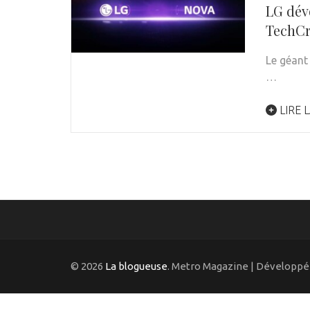
LG dév
TechC
Le géant
…
LIRE L
© 2026
La blogueuse
. Metro Magazine | Développé