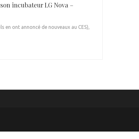
r son incubateur LG Nova –
 (ils en ont annoncé de nouveaux au CES),