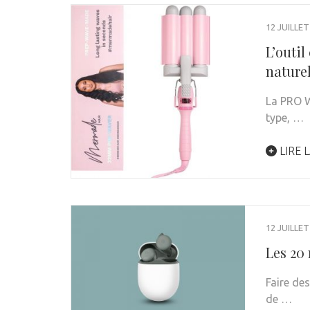
12 JUILLET
L’outil
naturel
La PRO W
type, …
LIRE L
12 JUILLET
Les 20
Faire de
de …