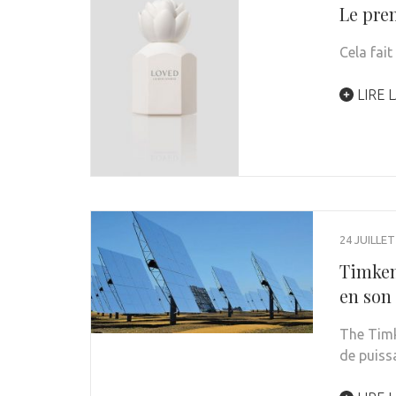
Le pre
Cela fai
LIRE L
24 JUILLET
Timken
en son
The Timk
de puiss