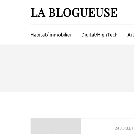
Aller
LA BLOGUEUSE
au
contenu
(Pressez
Entrée)
Habitat/Immobilier
Digital/HighTech
Ar
24 JUILLET