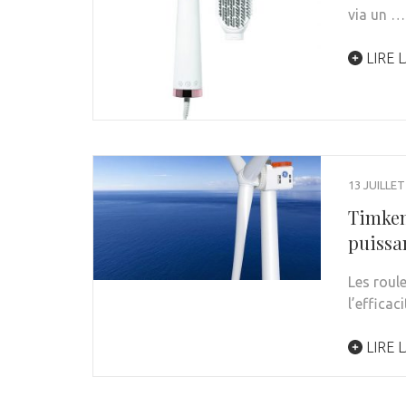
via un …
LIRE L
13 JUILLET
Timken
puissa
Les roul
l’efficac
LIRE L