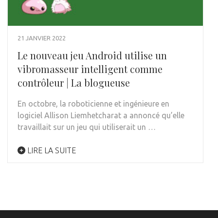
21 JANVIER 2022
Le nouveau jeu Android utilise un
vibromasseur intelligent comme
contrôleur | La blogueuse
En octobre, la roboticienne et ingénieure en
logiciel Allison Liemhetcharat a annoncé qu’elle
travaillait sur un jeu qui utiliserait un …
LIRE LA SUITE