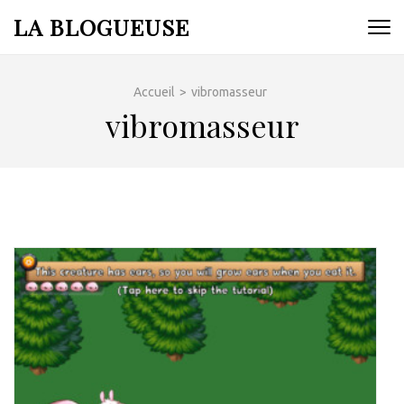
Aller
LA BLOGUEUSE
au
contenu
(Pressez
Accueil
>
vibromasseur
Entrée)
vibromasseur