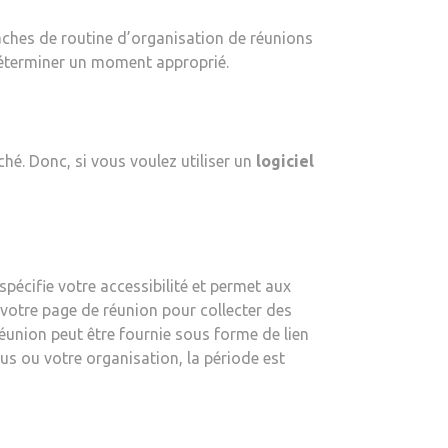
RENDEZ-
âches de routine d’organisation de réunions
VOUS
déterminer un moment approprié.
GRATUITS
–
TECHCOMMUTERS
ché. Donc, si vous voulez utiliser un
logiciel
pécifie votre accessibilité et permet aux
s votre page de réunion pour collecter des
réunion peut être fournie sous forme de lien
ous ou votre organisation, la période est