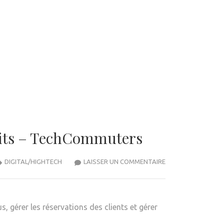
tuits – TechCommuters
10
DIGITAL/HIGHTECH
LAISSER UN COMMENTAIRE
MEILLEURS
LOGICIELS
DE
, gérer les réservations des clients et gérer
PLANIFICATION
DE