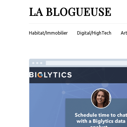
Aller
LA BLOGUEUSE
au
contenu
(Pressez
Entrée)
Habitat/Immobilier
Digital/HighTech
Ar