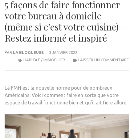
5 façons de faire fonctionner
votre bureau à domicile
(même si c’est votre cuisine) –
Restez informé et inspiré
PAR
LA BLOGUEUSE
3 JANVIER 2022
5
HABITAT / IMMOBILIER
LAISSER UN COMMENTAIRE
FAÇ
DE
FAIR
La FMH est la nouvelle norme pour de nombreux
FON
Américains. Voici comment faire en sorte que votre
VOT
espace de travail fonctionne bien et qu’il ait fière allure.
BUR
À
DOMI
(MÊ
SI