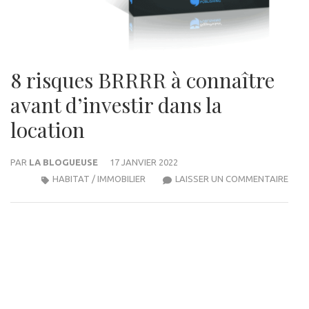
8 risques BRRRR à connaître
avant d’investir dans la
location
PAR
LA BLOGUEUSE
17 JANVIER 2022
8
HABITAT / IMMOBILIER
LAISSER UN COMMENTAIRE
RISQ
BRR
À
CON
AVA
D’IN
DAN