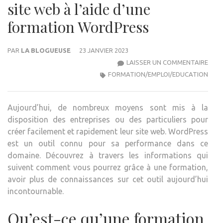
site web à l’aide d’une
formation WordPress
PAR
LA BLOGUEUSE
23 JANVIER 2023
APP
LAISSER UN COMMENTAIRE
À
FORMATION/EMPLOI/EDUCATION
BÂTI
VOT
Aujourd’hui, de nombreux moyens sont mis à la
PRO
disposition des entreprises ou des particuliers pour
SITE
créer facilement et rapidement leur site web. WordPress
WEB
est un outil connu pour sa performance dans ce
À
domaine. Découvrez à travers les informations qui
L’AID
suivent comment vous pourrez grâce à une formation,
D’UN
avoir plus de connaissances sur cet outil aujourd’hui
FOR
incontournable.
WOR
Qu’est-ce qu’une formation