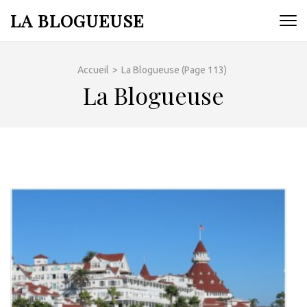
Aller
LA BLOGUEUSE
au
contenu
(Pressez
Accueil
>
La Blogueuse
(Page 113)
Entrée)
La Blogueuse