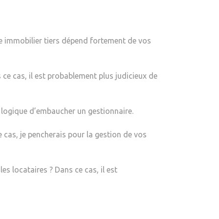
GESTIONNAIRE
IMMOBILIER
OU
re immobilier tiers dépend fortement de vos
POUVEZ-
VOUS
FAIRE
ce cas, il est probablement plus judicieux de
CAVALIER
SEUL ?
rs logique d’embaucher un gestionnaire.
le cas, je pencherais pour la gestion de vos
es locataires ? Dans ce cas, il est