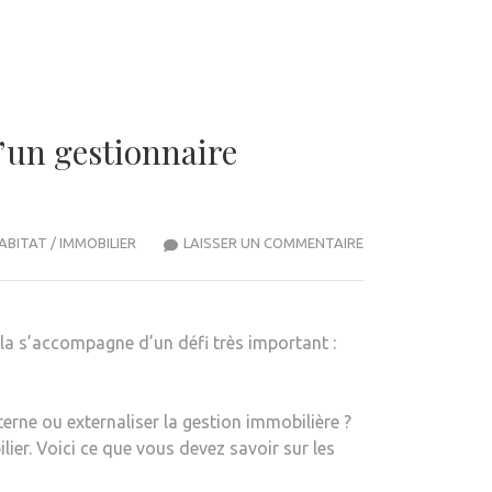
’un gestionnaire
AVEZ-
ABITAT / IMMOBILIER
LAISSER UN COMMENTAIRE
VOUS
BESOIN
D’EMBAUCHER
cela s’accompagne d’un défi très important :
UN
TIERS,
AVEZ-
terne ou externaliser la gestion immobilière ?
VOUS
ier. Voici ce que vous devez savoir sur les
BESOIN
D’UN