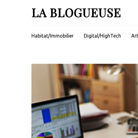
Aller
LA BLOGUEUSE
au
contenu
(Pressez
Entrée)
Habitat/Immobilier
Digital/HighTech
Ar