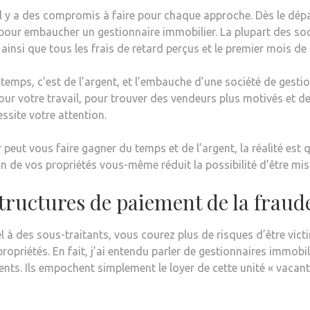
il y a des compromis à faire pour chaque approche. Dès le dép
 pour embaucher un gestionnaire immobilier. La plupart des so
 ainsi que tous les frais de retard perçus et le premier mois d
le temps, c’est de l’argent, et l’embauche d’une société de gest
ur votre travail, pour trouver des vendeurs plus motivés et de
ssite votre attention.
eut vous faire gagner du temps et de l’argent, la réalité est qu
on de vos propriétés vous-même réduit la possibilité d’être mi
 Structures de paiement de la frau
à des sous-traitants, vous courez plus de risques d’être vict
ropriétés. En fait, j’ai entendu parler de gestionnaires immobi
ents. Ils empochent simplement le loyer de cette unité « vacante 